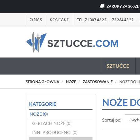
ZAKUPY ZA 300ZŁ
O NAS
KONTAKT
TEL.
71 307 43 22
|
72 234 43 22
/
SZTUĆCE
STRONA GŁÓWNA
NOŻE
ZASTOSOWANIE
NOŻE DO J
NOŻE D
KATEGORIE
NOŻE
(0)
Sortuj po:
GERLACH NOŻE
(0)
INNI PRODUCENCI
(0)