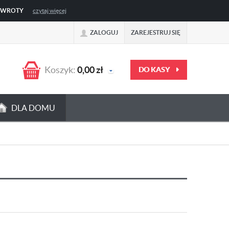
ZWROTY
czytaj więcej
ZALOGUJ
ZAREJESTRUJ SIĘ
Koszyk:
0,00
zł
DO KASY
DLA DOMU