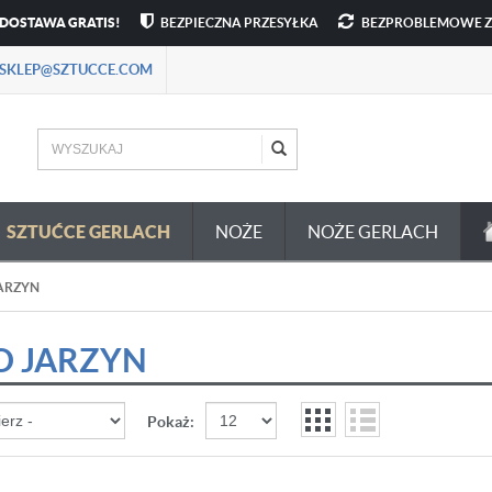
DOSTAWA GRATIS!
BEZPIECZNA PRZESYŁKA
BEZPROBLEMOWE 
SKLEP@SZTUCCE.COM
SZTUĆCE GERLACH
NOŻE
NOŻE GERLACH
ARZYN
O JARZYN
Pokaż: