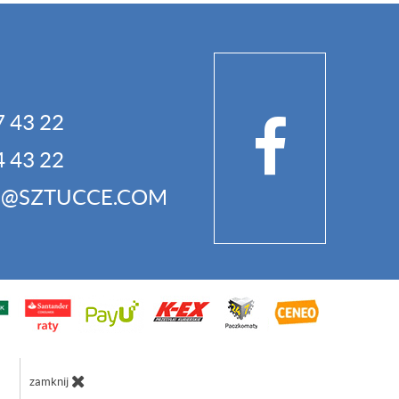
7 43 22
4 43 22
P@SZTUCCE.COM
zamknij