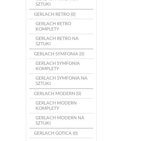
SZTUKI
GERLACH RETRO
(0)
GERLACH RETRO
KOMPLETY
GERLACH RETRO NA
SZTUKI
GERLACH SYMFONIA
(0)
GERLACH SYMFONIA
KOMPLETY
GERLACH SYMFONIA NA
SZTUKI
GERLACH MODERN
(0)
GERLACH MODERN
KOMPLETY
GERLACH MODERN NA
SZTUKI
GERLACH GOTICA
(0)