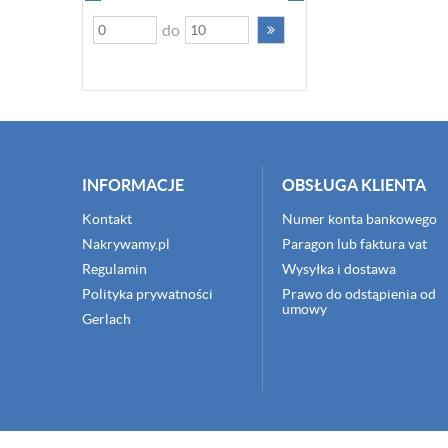
do
INFORMACJE
OBSŁUGA KLIENTA
Kontakt
Numer konta bankowego
Nakrywamy.pl
Paragon lub faktura vat
Regulamin
Wysyłka i dostawa
Polityka prywatności
Prawo do odstąpienia od
umowy
Gerlach