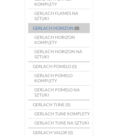
KOMPLETY
GERLACH FLAMES NA
SZTUKI
GERLACH HORIZON
(0)
GERLACH HORIZON
KOMPLETY
GERLACH HORIZON NA
SZTUKI
GERLACH POMELO
(0)
GERLACH POMELO
KOMPLETY
GERLACH POMELO NA
SZTUKI
GERLACH TUNE
(0)
GERLACH TUNE KOMPLETY
GERLACH TUNE NA SZTUKI
GERLACH VALOR
(0)