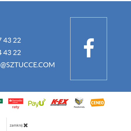
7 43 22
4 43 22
P@SZTUCCE.COM
zamknij