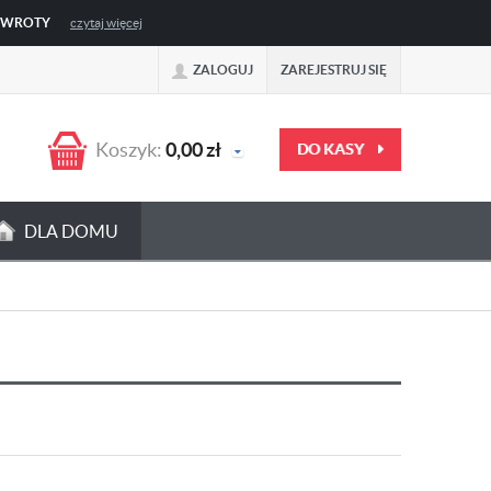
ZWROTY
czytaj więcej
ZALOGUJ
ZAREJESTRUJ SIĘ
Koszyk:
0,00
zł
DO KASY
DLA DOMU