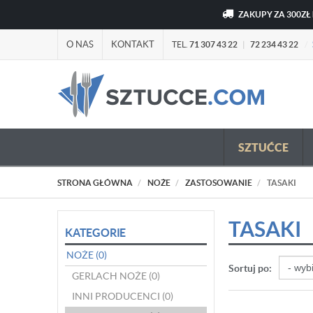
ZAKUPY ZA 300ZŁ
O NAS
KONTAKT
TEL.
71 307 43 22
|
72 234 43 22
/
SZTUĆCE
STRONA GŁÓWNA
NOŻE
ZASTOSOWANIE
TASAKI
TASAKI
KATEGORIE
NOŻE
(0)
Sortuj po:
GERLACH NOŻE
(0)
INNI PRODUCENCI
(0)