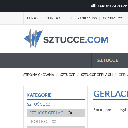
ZAKUPY ZA 300ZŁ
O NAS
KONTAKT
TEL.
71 307 43 22
|
72 234 43 22
/
SZTUĆCE
STRONA GŁÓWNA
SZTUĆCE
SZTUĆCE GERLACH
GERL
GERLAC
KATEGORIE
SZTUĆCE
(0)
Sortuj po:
SZTUĆCE GERLACH
(0)
KOLEKCJE
(0)