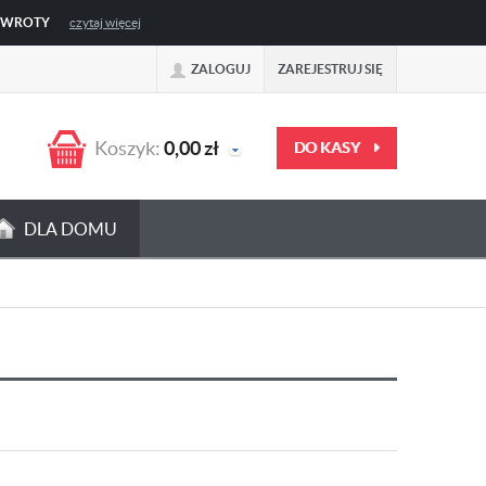
ZWROTY
czytaj więcej
ZALOGUJ
ZAREJESTRUJ SIĘ
Koszyk:
0,00
zł
DO KASY
DLA DOMU