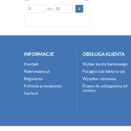
do
INFORMACJE
OBSŁUGA KLIENTA
Kontakt
Numer konta bankowego
Nakrywamy.pl
Paragon lub faktura vat
Regulamin
Wysyłka i dostawa
Polityka prywatności
Prawo do odstąpienia od
umowy
Gerlach