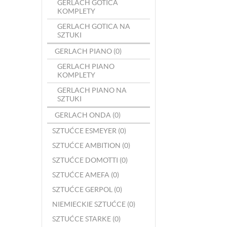
GERLACH GOTICA
KOMPLETY
GERLACH GOTICA NA
SZTUKI
GERLACH PIANO
(0)
GERLACH PIANO
KOMPLETY
GERLACH PIANO NA
SZTUKI
GERLACH ONDA
(0)
SZTUĆCE ESMEYER
(0)
SZTUĆCE AMBITION
(0)
SZTUĆCE DOMOTTI
(0)
SZTUĆCE AMEFA
(0)
SZTUĆCE GERPOL
(0)
NIEMIECKIE SZTUĆCE
(0)
SZTUĆCE STARKE
(0)